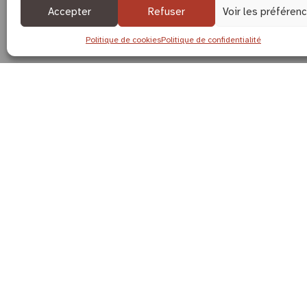
Accepter
Refuser
Voir les préféren
Politique de cookies
Politique de confidentialité
« Dans un petit village 
endroit, le patron et son
N’hésitez pas à vous y a
verre avec une petite pl
produits locaux. »
Myriam T.